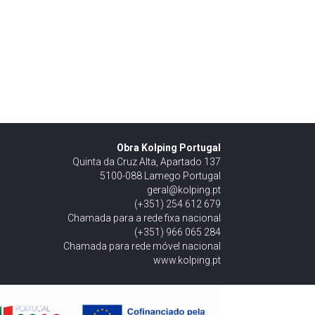
Obra Kolping Portugal
Quinta da Cruz Alta, Apartado 137
5100-088 Lamego Portugal
geral@kolping.pt
(+351) 254 612 679
Chamada para a rede fixa nacional
(+351) 966 065 284
Chamada para rede móvel nacional
www.kolping.pt