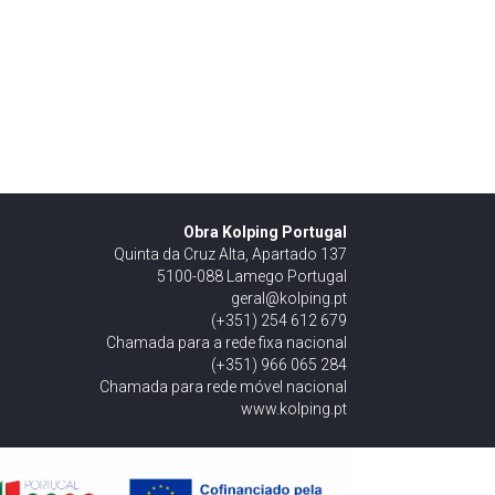
Obra Kolping Portugal
Quinta da Cruz Alta, Apartado 137
5100-088 Lamego Portugal
geral@kolping.pt
(+351) 254 612 679
Chamada para a rede fixa nacional
(+351) 966 065 284
Chamada para rede móvel nacional
www.kolping.pt